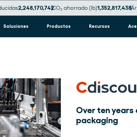
ducidas
2,248,170,761
CO₂ ahorrado (lb)
1,352,817,452
Ár
Soluciones
Productos
Recursos
Ace
Over ten years
packaging