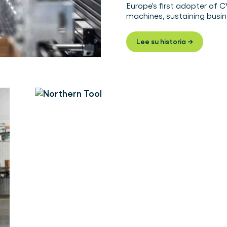
Europe's first adopter of
machines, sustaining busi
Lee su historia →