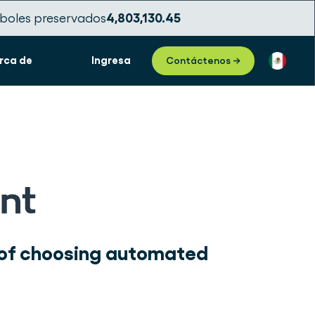
boles preservados
4,803,130.51
rca de
Ingresa
Contáctenos →
 of choosing automated