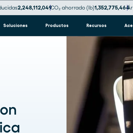
ducidas
2,248,112,059
CO₂ ahorrado (lb)
1,352,775,470
Ár
Soluciones
Productos
Recursos
Ace
con
ica