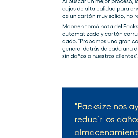
Al buscar un mejor proceso, 
cajas de alta calidad para e
de un cartón muy sólido, no r
Moonen tomó nota del Packs
automatizada y cartón corrug
dado. "Probamos una gran can
general detrás de cada una d
sin daños a nuestros clientes".
Packsize nos ay
reducir los daño
almacenamient