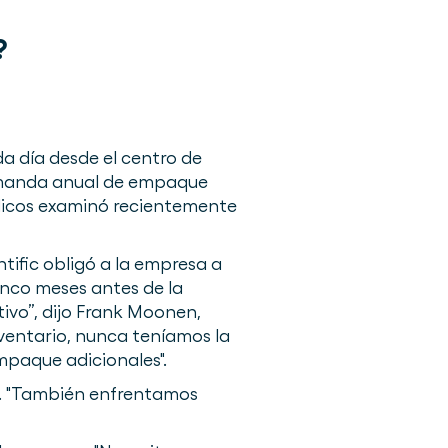
?
a día desde el centro de
 demanda anual de empaque
édicos examinó recientemente
ific obligó a la empresa a
inco meses antes de la
ivo”, dijo Frank Moonen,
nventario, nunca teníamos la
mpaque adicionales".
. "También enfrentamos