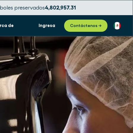
boles preservados
4,802,957.34
rca de
Ingresa
Contáctenos →