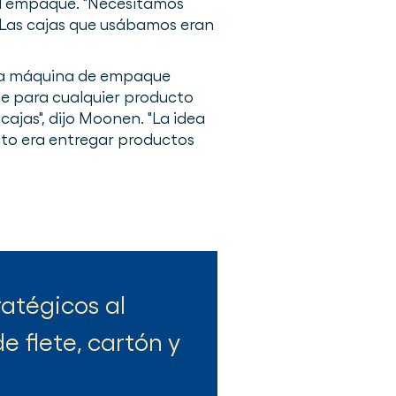
el empaque. "Necesitamos
 “Las cajas que usábamos eran
na máquina de empaque
le para cualquier producto
ajas", dijo Moonen. "La idea
cto era entregar productos
ratégicos al
e flete, cartón y