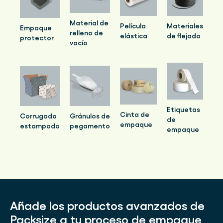
Material de
Película
Materiales
Empaque
relleno de
elástica
de flejado
protector
vacío
Etiquetas
Cinta de
Corrugado
Gránulos de
de
empaque
estampado
pegamento
empaque
Añade los productos avanzados de
Packsize a tu proceso de empaque