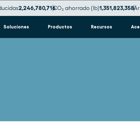
ducidas
2,246,780,722
CO₂ ahorrado (lb)
1,351,823,363
Ár
Soluciones
Productos
Recursos
Ace