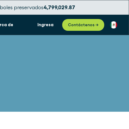
boles preservados
4,799,029.89
rca de
Ingresa
Contáctenos →