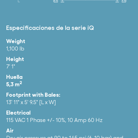
Especificaciones de la serie iQ
Weight
1,100 lb
Height
7′ 1″
Huella
2
5,3 m
Footprint with Bales:
13′ 11″ x 5′ 9.5″ [L x W]
Electrical
115 VAC 1 Phase +/- 10%, 10 Amp 60 Hz
Air
Dry air pressure at 90 to 145 psi (6-10 bar) and