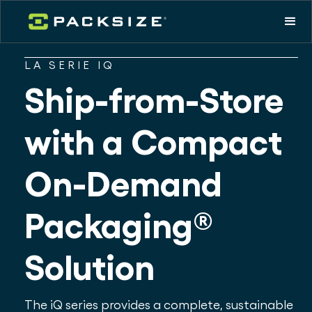
LA SERIE IQ
Ship-from-Store
with a Compact
On-Demand
Packaging®
Solution
The iQ series provides a complete, sustainable