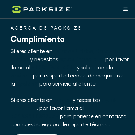
ACERCA DE PACKSIZE
Cumplimiento
Si eres cliente en
Estados Unidos, Canadá o
México
y necesitas
ayuda inmediata
, por favor
llama al
+1 801-944-4814
y selecciona la
opción 1
para soporte técnico de máquinas o
la
opción 3
para servicio al cliente.
Si eres cliente en
Europa
y necesitas
ayuda
inmediata
, por favor llama al
+49 5221 8896777
para ponerte en contacto
con nuestro equipo de soporte técnico.