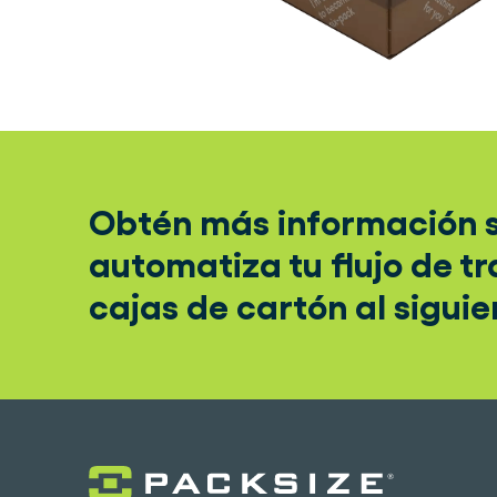
Obtén más información s
automatiza tu flujo de tr
cajas de cartón al siguie