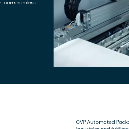
 in one seamless
CVP Automated Packag
industries and fulfil