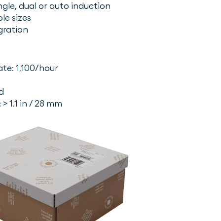
gle, dual or auto induction
le sizes
gration
te: 1,100/hour
d
> 1.1 in / 28 mm