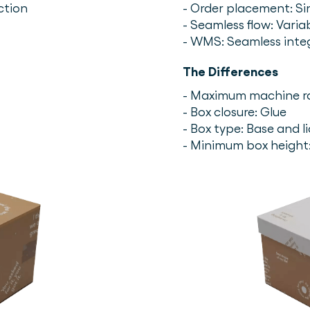
ction
- Order placement: Sin
- Seamless flow: Variab
- WMS: Seamless inte
The Differences
- Maximum machine ra
- Box closure: Glue
- Box type: Base and li
- Minimum box height: 