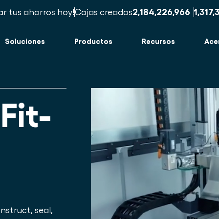
ar tus ahorros hoy!
Cajas creadas
2,184,226,977
1,317,
Soluciones
Productos
Recursos
Ace
Fit-
struct, seal,