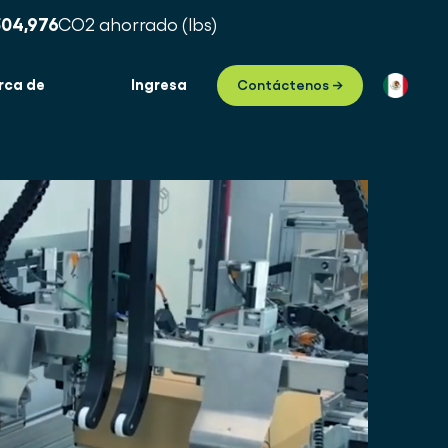
304,984
CO2 ahorrado (lbs)
rca de
Ingresa
Contáctenos →