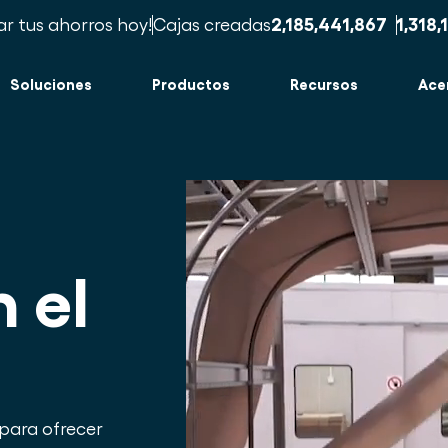
ar tus ahorros hoy!
Cajas creadas
2,185,441,875
1,318,
Soluciones
Productos
Recursos
Ace
 el
 para ofrecer