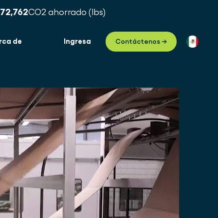
172,768
CO2 ahorrado (lbs)
rca de
Ingresa
Contáctenos →