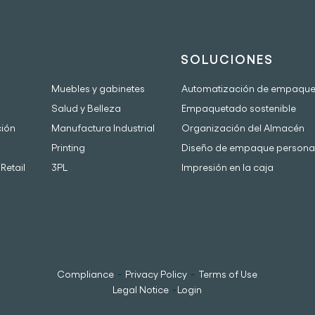
INDUSTRIAS
SOLUCIONES
Muebles y gabinetes
Automatización de empaqu
Salud y Belleza
Empaquetado sostenible
ción
Manufactura Industrial
Organización del Almacén
Printing
Diseño de empaque persona
Retail
3PL
Impresión en la caja
-
-
Compliance
Privacy Policy
Terms of Use
-
Legal Notice
Login