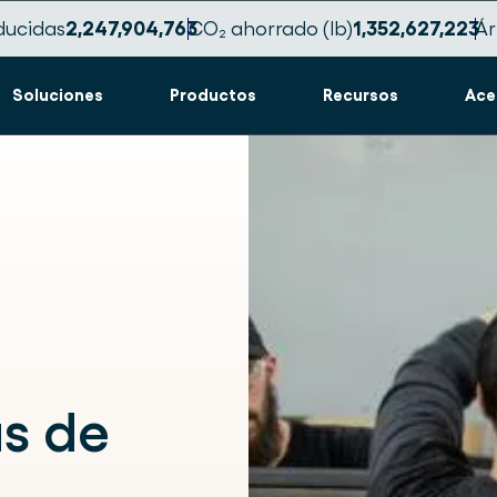
ducidas
2,247,904,772
CO₂ ahorrado (lb)
1,352,627,229
Ár
Soluciones
Productos
Recursos
Ace
s de