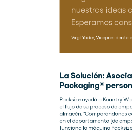
nuestras ideas 
Esperamos conseg
Virgil Yoder
,
Vicepresidente e
La Solución:
Asocia
Packaging® person
Packsize ayudó a Kountry Woo
el flujo de su proceso de emp
almacén. "Comparándonos con
en el departamento [de empaq
funciona la máquina Packsize