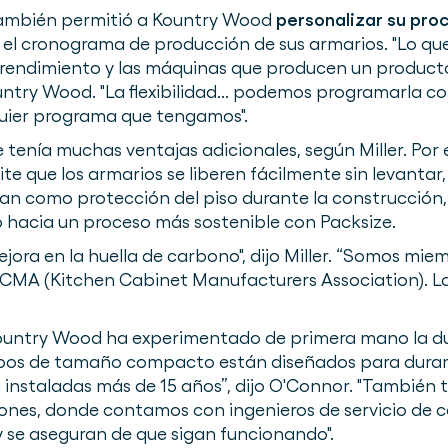
también permitió a Kountry Wood
personalizar su pr
y el cronograma de producción de sus armarios. "Lo qu
 rendimiento y las máquinas que producen un producto
Kountry Wood. "La flexibilidad... podemos programarla
quier programa que tengamos".
enía muchas ventajas adicionales, según Miller. Por e
e que los armarios se liberen fácilmente sin levantar, l
izan como protección del piso durante la construcción
 hacia un proceso más sostenible con Packsize.
ora en la huella de carbono", dijo Miller. “Somos mie
CMA (Kitchen Cabinet Manufacturers Association). La 
ountry Wood ha experimentado de primera mano la dur
ipos de tamaño compacto están diseñados para durar
an instaladas más de 15 años”, dijo O'Connor. "También
ones, donde contamos con ingenieros de servicio de 
 se aseguran de que sigan funcionando".