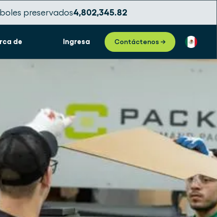
boles preservados
4,802,345.84
rca de
Ingresa
Contáctenos →