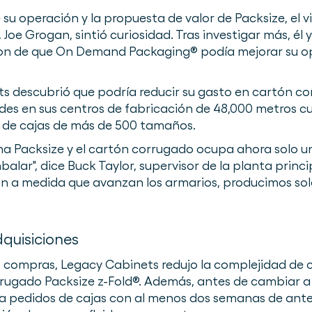
e su operación y la propuesta de valor de Packsize, el 
oe Grogan, sintió curiosidad. Tras investigar más, él y
ron de que On Demand Packaging® podía mejorar su 
s descubrió que podría reducir su gasto en cartón cor
es en sus centros de fabricación de 48,000 metros cu
io de cajas de más de 500 tamaños.
a Packsize y el cartón corrugado ocupa ahora solo u
ar", dice Buck Taylor, supervisor de la planta princi
an a medida que avanzan los armarios, producimos so
dquisiciones
as compras, Legacy Cabinets redujo la complejidad de 
ugado Packsize z-Fold®. Además, antes de cambiar a 
a pedidos de cajas con al menos dos semanas de ante