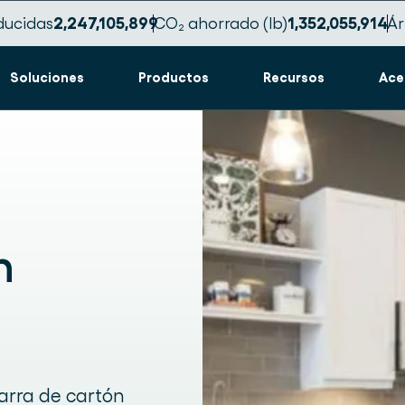
ducidas
2,247,105,908
CO₂ ahorrado (lb)
1,352,055,920
Ár
Soluciones
Productos
Recursos
Ace
n
arra de cartón