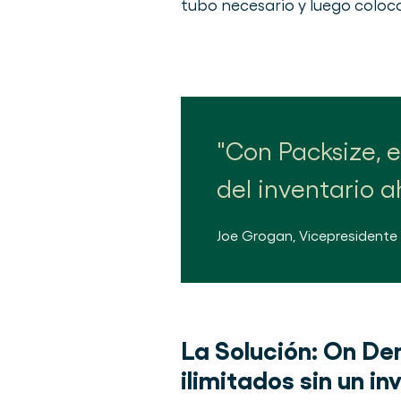
tubo necesario y luego coloc
Con Packsize, e
del inventario 
Joe Grogan
,
Vicepresidente
La Solución:
On Dem
ilimitados sin un in