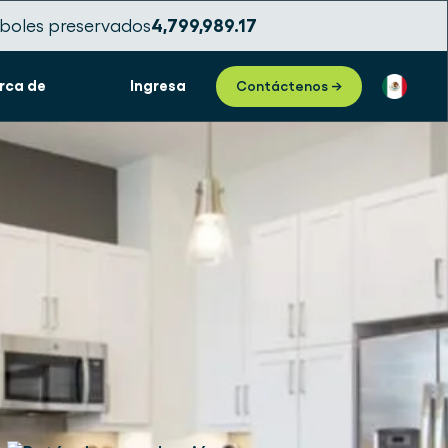
boles preservados
4,799,989.19
rca de
Ingresa
Contáctenos →