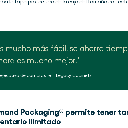
aba la tapa protectora de la caja del tamaño correcto
s mucho más fácil, se ahorra tiempo
ahora es mucho mejor.
 ejecutivo de compras
en
Legacy Cabinets
and Packaging® permite tener ta
ventario ilimitado