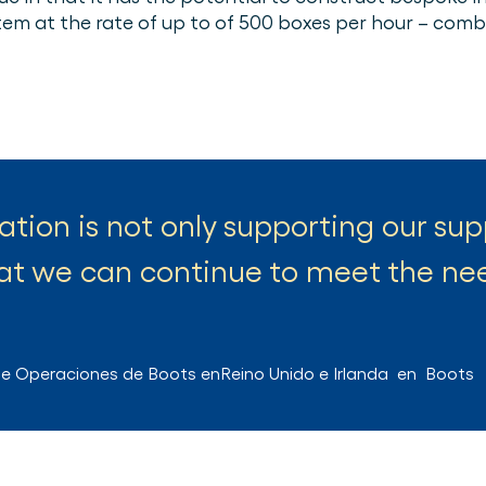
item at the rate of up to of 500 boxes per hour – combi
ion is not only supporting our sup
at we can continue to meet the need
de Operaciones de Boots enReino Unido e Irlanda
en
Boots