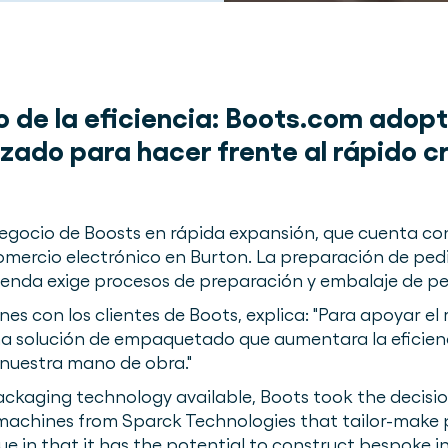
 de la eficiencia: Boots.com adopt
ado para hacer frente al rápido c
negocio de Boosts en rápida expansión, que cuenta c
mercio electrónico en Burton. La preparación de pedi
tienda exige procesos de preparación y embalaje de pe
ones con los clientes de Boots, explica: "Para apoyar el
na solución de empaquetado que aumentara la eficienc
 nuestra mano de obra."
packaging technology available, Boots took the decisio
achines from Sparck Technologies that tailor-make p
ue in that it has the potential to construct bespoke 