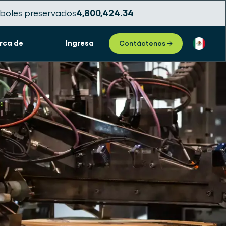
boles preservados
4,800,424.38
rca de
Ingresa
Contáctenos →