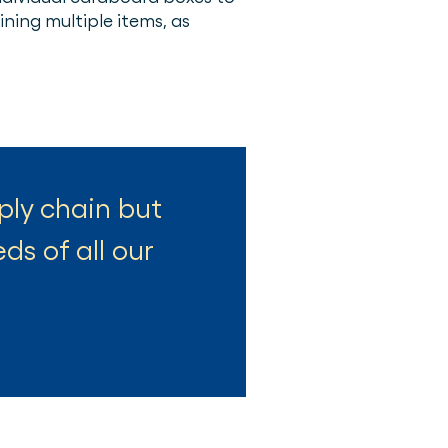
ning multiple items, as
ply chain but
s of all our