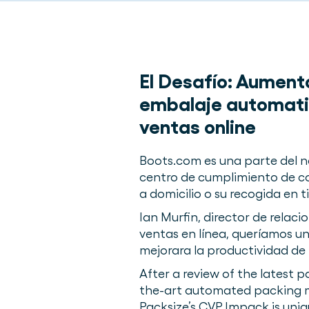
El Desafío:
Aumento
embalaje automatiz
ventas online
Boots.com es una parte del 
centro de cumplimiento de co
a domicilio o su recogida en 
Ian Murfin, director de relaci
ventas en línea, queríamos u
mejorara la productividad de
After a review of the latest 
the-art automated packing m
Packsize’s CVP Impack is uniq