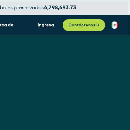
boles preservados
4,798,693.75
rca de
Ingresa
Contáctenos →