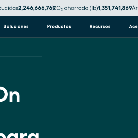
ducidas
2,246,666,775
CO₂ ahorrado (lb)
1,351,741,873
Ár
Soluciones
Productos
Recursos
Ace
On
para