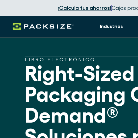
¡Calcula tus ahorros!
Cajas pro
Industrias
LIBRO ELECTRÓNICO
Right-Sized
Packaging 
Demand®
Soluciones 