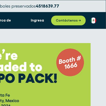
boles preservados
4518639.77
rca de
Ingresa
Contáctenos →