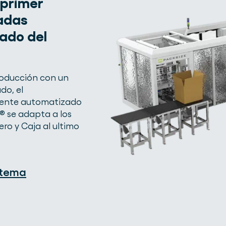
 primer
adas
ado del
producción con un
do, el
mente automatizado
 se adapta a los
o y Caja al ultimo
stema