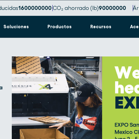
ducidas
1600000000
CO₂ ahorrado (lb)
90000000
Ár
Soluciones
Productos
Recursos
Ace
a