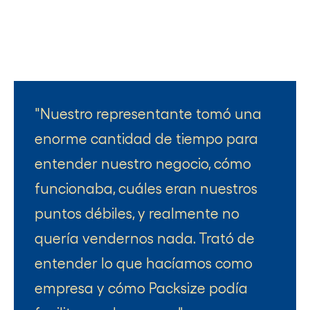
Nuestro representante tomó una
enorme cantidad de tiempo para
entender nuestro negocio, cómo
funcionaba, cuáles eran nuestros
puntos débiles, y realmente no
quería vendernos nada. Trató de
entender lo que hacíamos como
empresa y cómo Packsize podía