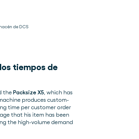
almacén de DCS
 los tiempos de
d the
Packsize X5
, which has
 machine produces custom-
sing time per customer order
sage that his item has been
ting the high-volume demand