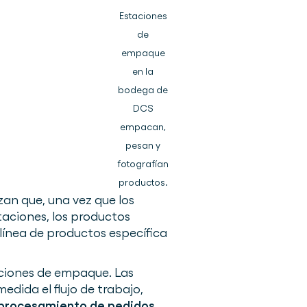
Estaciones
de
empaque
en la
bodega de
DCS
empacan,
pesan y
fotografían
productos.
an que, una vez que los
aciones, los productos
línea de productos específica
aciones de empaque. Las
dida el flujo de trabajo,
procesamiento de pedidos
.