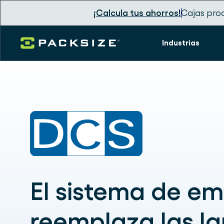
¡Calcula tus ahorros!
Cajas pro
Industrias
El sistema de e
reemplaza las la