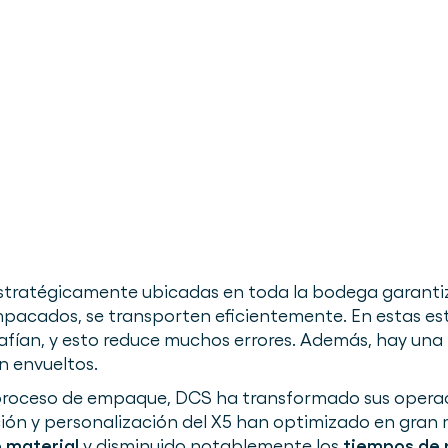
stratégicamente ubicadas en toda la bodega garantiz
pacados, se transporten eficientemente. En estas est
afían, y esto reduce muchos errores. Además, hay una 
n envueltos.
el proceso de empaque, DCS ha transformado sus oper
n y personalización del X5 han optimizado en gran me
 material
y disminuido notablemente los
tiempos de 