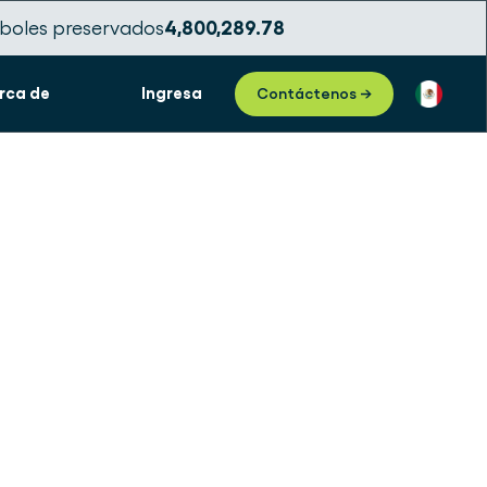
boles preservados
4,800,289.80
rca de
Ingresa
Contáctenos →