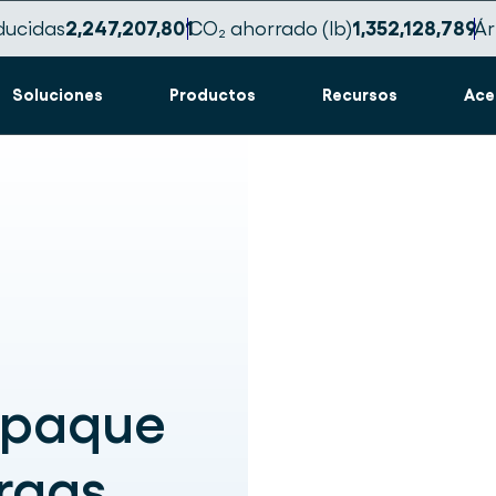
ducidas
2,247,207,808
CO₂ ahorrado (lb)
1,352,128,794
Ár
Soluciones
Productos
Recursos
Ace
mpaque
rgas