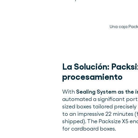
Una caja Pack
La Solución:
Packsi
procesamiento
With
Sealing System as the 
automated a significant por
sized boxes tailored precisel
to an impressive 22 minutes 
shipped). The Packsize X5 e
for cardboard boxes.